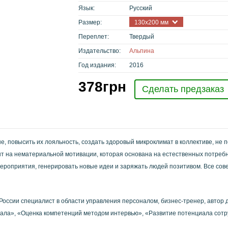
Язык:
Русский
Размер:
130x200 мм
Переплет:
Твердый
Издательство:
Альпина
Год издания:
2016
378
грн
Сделать предзаказ
, повысить их лояльность, создать здоровый микроклимат в коллективе, не п
нт на нематериальной мотивации, которая основана на естественных потреб
ероприятия, генерировать новые идеи и заряжать людей пози­тивом. Все сов
ссии специа­лист в области управления персоналом, бизнес-тренер, автор де
нала», «Оценка компетенций методом интервью», «Развитие потенциала сот