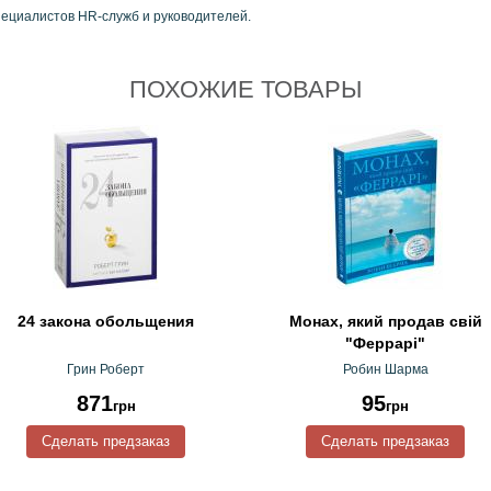
ециалистов HR-служб и руководителей.
ПОХОЖИЕ ТОВАРЫ
24 закона обольщения
Монах, який продав свій
"Феррарі"
Грин Роберт
Робин Шарма
871
95
грн
грн
Сделать предзаказ
Сделать предзаказ