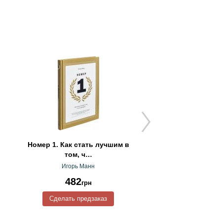
Номер 1. Как стать лучшим в
Эмоциональный и
том, ч…
Игорь Манн
482
501
грн
грн
Сделать предзаказ
Сделать предз