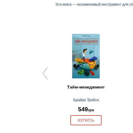
Эта книга — незаменимый инструмент для сп
ні інновації. Як
Тайм-менеджмент
творити бі…
джу, Джайдип Прабху
Брайан Трейси
333
549
грн
грн
КУПИТЬ
КУПИТЬ