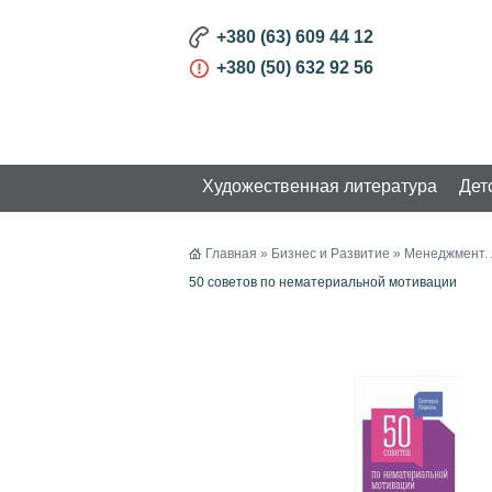
+380 (63) 609 44 12
+380 (50) 632 92 56
Художественная литература
Дет
КАТАЛОГ
Главная
»
Бизнес и Развитие
»
Менеджмент. 
50 советов по нематериальной мотивации
Художественная литература
Детская литература
Бизнес и Развитие
Маркетинг. Реклама
Менеджмент. Лидерство.
Бизнес
Экономика. Финансы
Биография