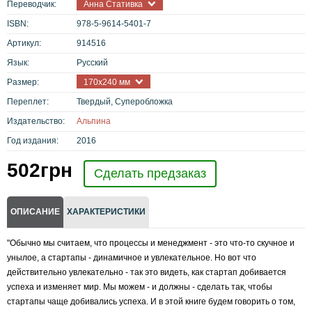
Переводчик:
Анна Стативка
ISBN:
978-5-9614-5401-7
Артикул:
914516
Язык:
Русский
Размер:
170x240 мм
Переплет:
Твердый, Суперобложка
Издательство:
Альпина
Год издания:
2016
502
грн
Сделать предзаказ
ОПИСАНИЕ
ХАРАКТЕРИСТИКИ
"Обычно мы считаем, что процессы и менеджмент - это что-то скучное и
унылое, а стартапы - динамичное и увлекательное. Но вот что
действительно увлекательно - так это видеть, как стартап добивается
успеха и изменяет мир. Мы можем - и должны - сделать так, чтобы
стартапы чаще добивались успеха. И в этой книге будем говорить о том,