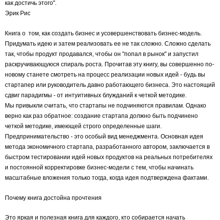
как достичь этого".
Эрик Рис
Книга о том, как создать бизнес и усовершенствовать бизнес-модель.
Придумать идею и затем реализовать ее не так сложно. Сложно сделать
так, чтобы продукт продавался, чтобы он "попал в рынок" и запустил
раскручивающуюся спираль роста. Прочитав эту книгу, вы совершенно по-
новому станете смотреть на процесс реализации новых идей - будь вы
стартапер или руководитель давно работающего бизнеса. Это настоящий
сдвиг парадигмы - от интуитивных блужданий к четкой методике.
Мы привыкли считать, что стартапы не подчиняются правилам. Однако
верно как раз обратное: создание стартапа должно быть подчинено
четкой методике, имеющей строго определенные шаги.
Предпринимательство - это особый вид менеджмента. Основная идея
метода экономичного стартапа, разработанного автором, заключается в
быстром тестировании идей новых продуктов на реальных потребителях
и постоянной корректировке бизнес-модели с тем, чтобы начинать
масштабные вложения только тогда, когда идея подтверждена фактами.
Почему книга достойна прочтения
Это яркая и полезная книга для каждого, кто собирается начать