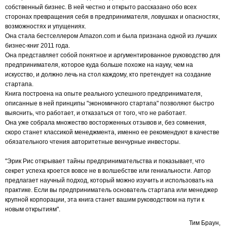
собственный бизнес. В ней честно и открыто рассказано обо всех
сторонах превращения себя в предпринимателя, ловушках и опасностях,
возможностях и упущениях.
Она стала бестселлером Amazon.com и была признана одной из лучших
бизнес-книг 2011 года.
Она представляет собой понятное и аргументированное руководство для
предпринимателя, которое куда больше похоже на науку, чем на
искусство, и должно лечь на стол каждому, кто претендует на создание
стартапа.
Книга построена на опыте реального успешного предпринимателя,
описанные в ней принципы "экономичного стартапа" позволяют быстро
выяснить, что работает, и отказаться от того, что не работает.
Она уже собрала множество восторженных отзывов и, без сомнения,
скоро станет классикой менеджмента, именно ее рекомендуют в качестве
обязательного чтения авторитетные венчурные инвесторы.
"Эрик Рис открывает тайны предпринимательства и показывает, что
секрет успеха кроется вовсе не в волшебстве или гениальности. Автор
предлагает научный подход, который можно изучить и использовать на
практике. Если вы предприниматель основатель стартапа или менеджер
крупной корпорации, эта книга станет вашим руководством на пути к
новым открытиям".
Тим Браун,