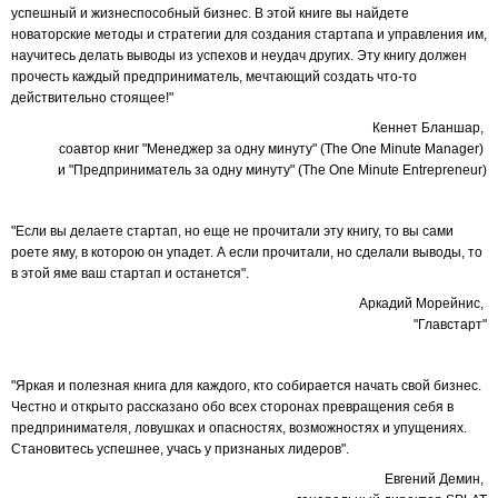
успешный и жизнеспособный бизнес. В этой книге вы найдете
новаторские методы и стратегии для создания стартапа и управления им,
научитесь делать выводы из успехов и неудач других. Эту книгу должен
прочесть каждый предприниматель, мечтающий создать что-то
действительно стоящее!"
Кеннет Бланшар,
соавтор книг "Менеджер за одну минуту" (The One Minute Manager)
и "Предприниматель за одну минуту" (The One Minute Entrepreneur)
"Если вы делаете стартап, но еще не прочитали эту книгу, то вы сами
роете яму, в которою он упадет. А если прочитали, но сделали выводы, то
в этой яме ваш стартап и останется".
Аркадий Морейнис,
"Главстарт"
"Яркая и полезная книга для каждого, кто собирается начать свой бизнес.
Честно и открыто рассказано обо всех сторонах превращения себя в
предпринимателя, ловушках и опасностях, возможностях и упущениях.
Становитесь успешнее, учась у признаных лидеров".
Евгений Демин,