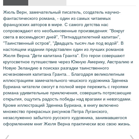
Жюль Верн, замечательный писатель, создатель научно-
фантастического романа, - один из самых читаемых
французских авторов в мире. С самого детства нас
сопровождают его необыкновенные произведения: "Вокруг
света в восемьдесят дней", "Пятнадцатилетний капитан",
"Таинственный остров", "Двадцать тысяч лье под водой". В
настоящем издании представлен один из лучших романов
Жюля Верна "Дети капитана Гранта". Его герои совершают
кругосветное путешествие через Южную Америку, Австралию и
Новую Зеландию в поисках разгадки таинственного
исчезновения капитана Гранта... Благодаря великолепным
иллюстрациям замечательного чешского художника Зденека
Буриана читатели смогут в полной мере пережить с героями
романа удивительные приключения, совершить потрясающие
открытия, ощутить радость победы над врагами и невзгодами.
Кроме иллюстраций Зденека Буриана, в книгу включено
множество прекрасных рисунков Петра Луганского,
незаслуженно забытого русского художника, занимавшегося
оформлением книг Жюля Верна практически всю свою жизнь.