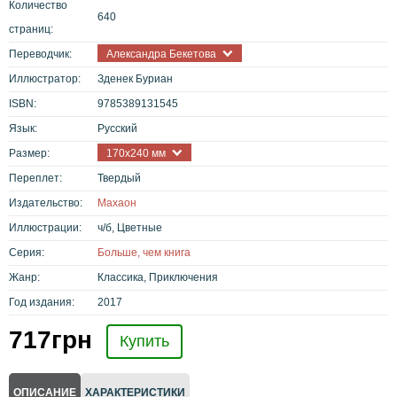
Количество
640
страниц:
Переводчик:
Александра Бекетова
Иллюстратор:
Зденек Буриан
ISBN:
9785389131545
Язык:
Русский
Размер:
170x240 мм
Переплет:
Твердый
Издательство:
Махаон
Иллюстрации:
ч/б, Цветные
Серия:
Больше, чем книга
Жанр:
Классика, Приключения
Год издания:
2017
717
грн
Купить
ОПИСАНИЕ
ХАРАКТЕРИСТИКИ