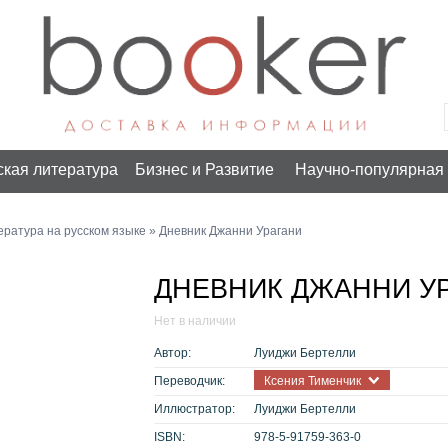
ская литература
Бизнес и Развитие
Научно-популярная 
ература на русском языке
» Дневник Джанни Урагани
ДНЕВНИК ДЖАННИ У
Нет в наличии
Автор:
Луиджи Бертелли
Переводчик:
Ксения Тименчик
Иллюстратор:
Луиджи Бертелли
ISBN:
978-5-91759-363-0