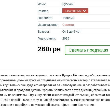
Язык:
Русский
Размер:
145х200 мм
Переплет:
Твердый
Издательство:
Самокат
Возраст:
От 3 до 5 лет
Год издания:
2015
260
грн
Сделать предзаказ
о известная книга рисовальщика и писателя Луиджи Бертелли, работавшего 
роказника. Джанни Урагани отпугивает женихов своих сестёр, затапливает вод
ый клуб в пансионе, куда его отправляют за непослушание, и разрабатывает 
лючения и проделки Джанни Урагани записывает в этот дневник, страницы ко
и им не занимать». Эту книгу любит и знает каждый итальянец, её читают в 
 1964 и новый – в 2002 году. В нашей библиотеке вы можете бесплатно почита
 Урагани
» перейдите по указанной ссылке. Приятного Вам чтения.