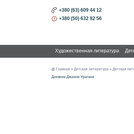
+380 (63) 609 44 12
+380 (50) 632 92 56
Художественная литература
Дет
КАТАЛОГ
Главная
»
Детская литература
»
Детская лит
Дневник Джанни Урагани
Художественная литература
Детская литература
Детская литература на
украинском языке
Детская литература на
русском языке
Книги на иностранных языках
Творчество. Развитие
Бизнес и Развитие