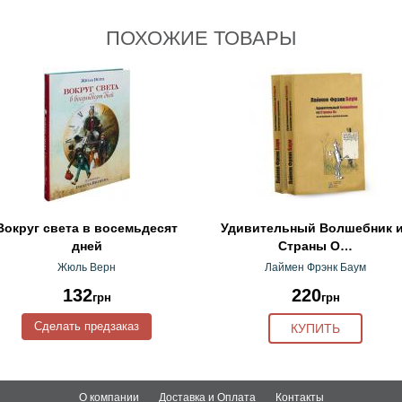
ПОХОЖИЕ ТОВАРЫ
Вокруг света в восемьдесят
Удивительный Волшебник 
дней
Страны О…
Жюль Верн
Лаймен Фрэнк Баум
132
220
грн
грн
Сделать предзаказ
КУПИТЬ
О компании
Доставка и Оплата
Контакты