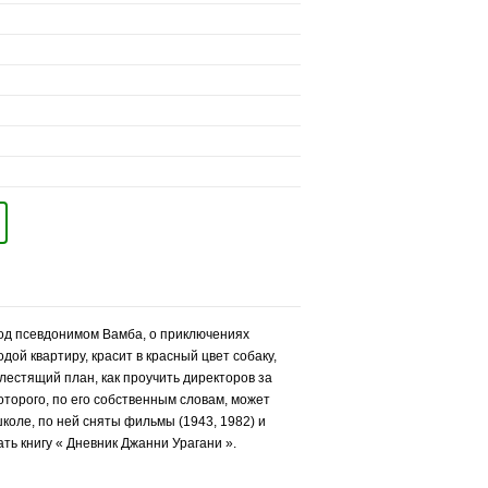
под псевдонимом Вамба, о приключениях
ой квартиру, красит в красный цвет собаку,
блестящий план, как проучить директоров за
торого, по его собственным словам, может
школе, по ней сняты фильмы (1943, 1982) и
ть книгу « Дневник Джанни Урагани ».