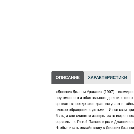
Научно-популярная
литература
Другие товары
LEGO
ОПИСАНИЕ
ХАРАКТЕРИСТИКИ
«Дневник Джанни Урагани» (1907) – всемирн
неугомонного и обаятельного девятилетнего п
срывает в поезде стоп-кран, вступает в тайн
плохое обращение с детьми… И все свои прик
быть, и «не слишком изящны, зато искренност
сериалы – с Ритой Павоне в роли Джаннино в
Чтобы
читать онлайн книгу
«
Дневник Джанни