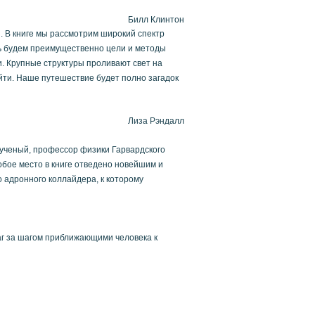
Билл Клинтон
. В книге мы рассмотрим широкий спектр
ать будем преимущественно цели и методы
. Крупные структуры проливают свет на
айти. Наше путешествие будет полно загадок
Лиза Рэндалл
 ученый, профессор физики Гарвардского
обое место в книге отведено новейшим и
 адронного коллайдера, к которому
аг за шагом приближающими человека к