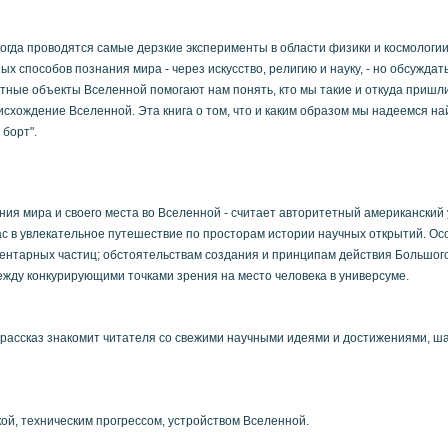
огда проводятся самые дерзкие эксперименты в области физики и космологии
х способов познания мира - через искусство, религию и науку, - но обсужд
тные объекты Вселенной помогают нам понять, кто мы такие и откуда пришли
исхождение Вселенной. Эта книга о том, что и каким образом мы надеемся н
 борт".
ния мира и своего места во Вселенной - считает авторитетный американский
ас в увлекательное путешествие по просторам истории научных открытий. Ос
нтарных частиц; обстоятельствам создания и принципам действия Большого
между конкурирующими точками зрения на место человека в универсуме.
рассказ знакомит читателя со свежими научными идеями и достижениями, ш
кой, техническим прогрессом, устройством Вселенной.