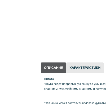
Периодические издания
Рукоделие, творчество
Библиотека Маргариты
Сичкарь
Другие товары
LEGO
ОПИСАНИЕ
ХАРАКТЕРИСТИКИ
Цитата
"Наука ведет непрерывную войну за умы и се
обаянием, глубочайшими знаниями и безупр
"Эта книга может заставить человека думать