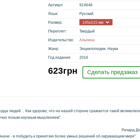
Артикул:
914648
Язык:
Русский
Размер:
145х215 мм
Переплет:
Твердый
Издательство:
Альпина
Жанр:
Энциклопедии. Наука
Год издания:
2016
623
грн
Сделать предзаказ
рдца людей… Как здорово, что на нашей стороне сражается такой великолепны
ечно ясным научным мышлением".
Ричард До
 иначе - и побудить к принятию более умных решений об окружающем мире".