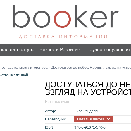
ская литература
Бизнес и Развитие
Научно-популярная 
Познавательная литература
» Достучаться до небес. Научный взгляд на уст
ойство Вселенной
ДОСТУЧАТЬСЯ ДО НЕ
ВЗГЛЯД НА УСТРОЙ
Нет в наличии
Автор:
Лиза Рэндалл
Переводчик:
Наталия Лисова
ISBN:
978-5-91671-570-5