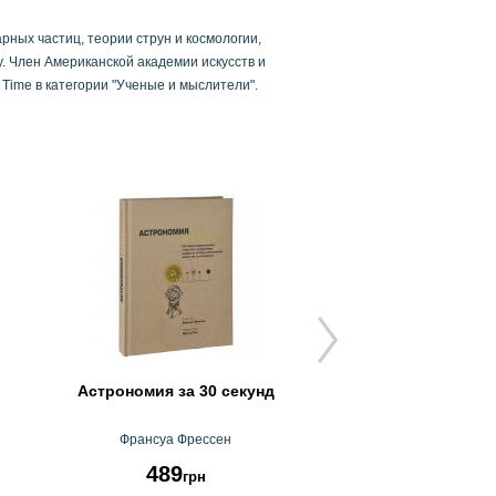
рных частиц, теории струн и космологии,
. Член Американской академии искусств и
Time в категории "Ученые и мыслители".
Астрономия за 30 секунд
Взгляд фотографа
белая циф
Франсуа Фрессен
Майкл Фрим
489
1554
грн
грн