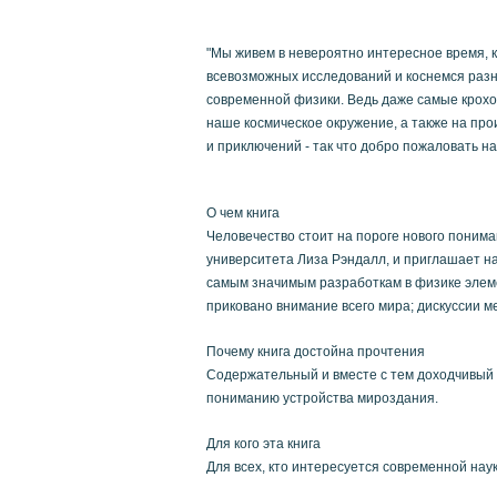
"Мы живем в невероятно интересное время, к
всевозможных исследований и коснемся разны
современной физики. Ведь даже самые крохо
наше космическое окружение, а также на про
и приключений - так что добро пожаловать на
О чем книга
Человечество стоит на пороге нового понима
университета Лиза Рэндалл, и приглашает н
самым значимым разработкам в физике элеме
приковано внимание всего мира; дискуссии 
Почему книга достойна прочтения
Содержательный и вместе с тем доходчивый 
пониманию устройства мироздания.
Для кого эта книга
Для всех, кто интересуется современной нау