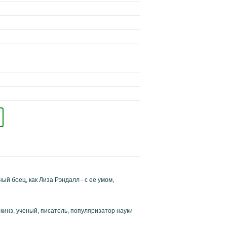
й боец, как Лиза Рэндалл - с ее умом,
кинз, ученый, писатель, популяризатор науки