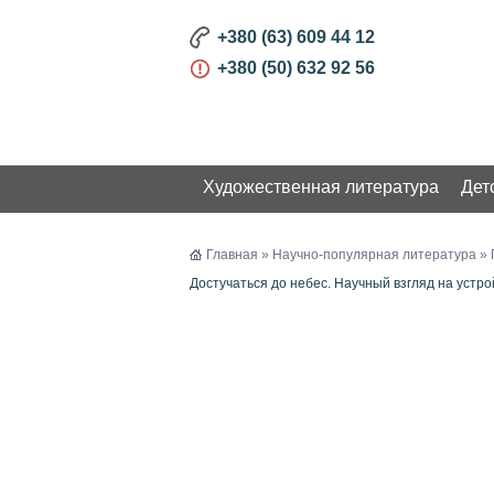
+380 (63) 609 44 12
+380 (50) 632 92 56
Художественная литература
Дет
КАТАЛОГ
Главная
»
Научно-популярная литература
»
Достучаться до небес. Научный взгляд на устр
Художественная литература
Детская литература
Бизнес и Развитие
Научно-популярная
литература
Психология. Философия
История. Религия
Познавательная литература