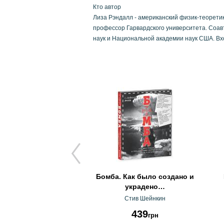
Кто автор
Лиза Рэндалл - американский физик-теоретик
профессор Гарвардского университета. Соавт
наук и Национальной академии наук США. Вхо
звездий. Истории,
Бомба. Как было создано и
рассказа…
украдено…
занна Хислоп
Стив Шейнкин
458
439
грн
грн