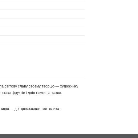
сла світову славу своєму творцю — художнику
 назви фруктів і днів тижня, а також
усеницю — до прекрасного метелика.