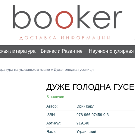
ская литература
Бизнес и Развитие
Научно-популярная 
ература на украинском языке
» Дуже голодна гусениця
ДУЖЕ ГОЛОДНА ГУС
В наличии
Автор:
Эрик Карл
ISBN:
978-966-97459-0-3
Артикул:
919140
Язык:
Украинский