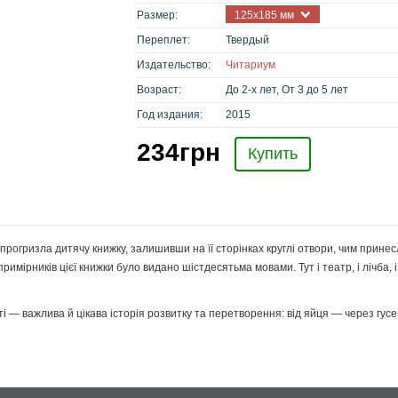
Размер:
125х185 мм
Переплет:
Твердый
Издательство:
Читариум
Возраст:
До 2-х лет, От 3 до 5 лет
Год издания:
2015
234
грн
Купить
 прогризла дитячу книжку, залишивши на її сторінках круглі отвори, чим прине
примірників цієї книжки було видано шістдесятьма мовами. Тут і театр, і лічба, і
ьтаті — важлива й цікава історія розвитку та перетворення: від яйця — через г