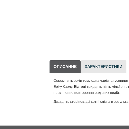
Научно-популярная
литература
Другие товары
LEGO
ОПИСАНИЕ
ХАРАКТЕРИСТИКИ
Сорок п’ять років тому одна чарівна гусениця
Еріку Карлу. Відтоді тридцять п'ять мільйонів 
нескінченне повторення радісних подій.
Двадцять сторінок, дві сотні слів, а в резул