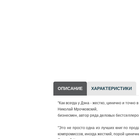
Научно-популярная
литература
Другие товары
LEGO
ОПИСАНИЕ
ХАРАКТЕРИСТИКИ
"Как всегда у Дэна - жестко, цинично и точн
Николай Мрочковский,
бизнесмен, автор ряда деловых бестселлеро
"Это не просто одна из лучших книг по прод
компромиссов, иногда жесткий, порой цинич