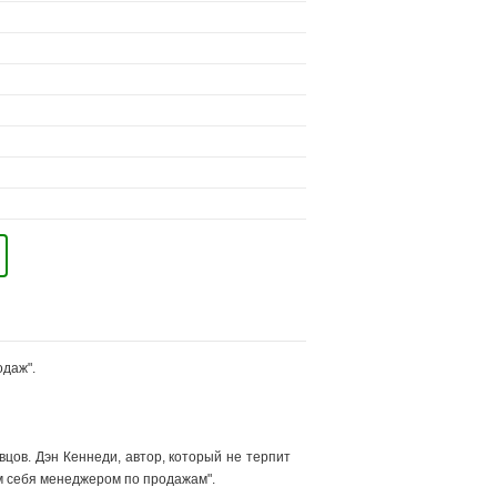
одаж".
вцов. Дэн Кеннеди, автор, который не терпит
им себя менеджером по продажам".