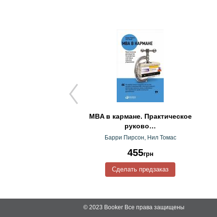
м-менеджмент
MBA в кармане. Практическое
руково…
райан Трейси
Барри Пирсон, Нил Томас
549
455
грн
грн
Сделать предзаказ
КУПИТЬ
© 2023 Booker
Все права защищены