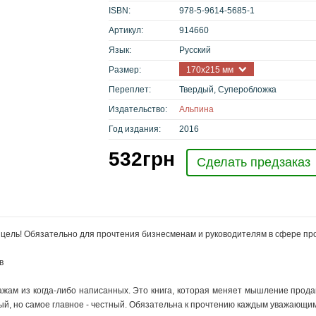
ISBN:
978-5-9614-5685-1
Артикул:
914660
Язык:
Русский
Размер:
170x215 мм
Переплет:
Твердый, Суперобложка
Издательство:
Альпина
Год издания:
2016
532
грн
Сделать предзаказ
о в цель! Обязательно для прочтения бизнесменам и руководителям в сфере пр
в
ажам из когда-либо написанных. Это книга, которая меняет мышление прода
ный, но самое главное - честный. Обязательна к прочтению каждым уважающ