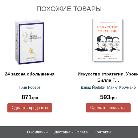
ПОХОЖИЕ ТОВАРЫ
24 закона обольщения
Искусство стратегии. Урок
Билла Г…
Грин Роберт
Дэвид Йоффи, Майкл Кусумано
871
593
грн
грн
Сделать предзаказ
Сделать предзаказ
О компании
Доставка и Оплата
Контакты