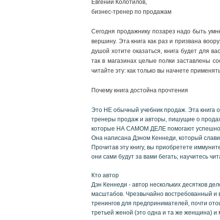
Евгений Колотилов,
бизнес-тренер по продажам
Сегодня продажнику позарез надо быть умнее
вершину. Эта книга как раз и призвана воор
душой хотите оказаться, книга будет для ва
так в магазинах целые полки заставлены с
читайте эту: как только вы начнете применят
Почему книга достойна прочтения
Это НЕ обычный учебник продаж. Эта книга о
тренеры продаж и авторы, пишущие о продажа
которые НА САМОМ ДЕЛЕ помогают успешно
Она написана Дэном Кеннеди, который славит
Прочитав эту книгу, вы приобретете иммуните
они сами будут за вами бегать; научитесь ч
Кто автор
Дэн Кеннеди - автор нескольких десятков д
масштабов. Чрезвычайно востребованный и в
тренингов для предпринимателей, почти ото
третьей женой (это одна и та же женщина) и м