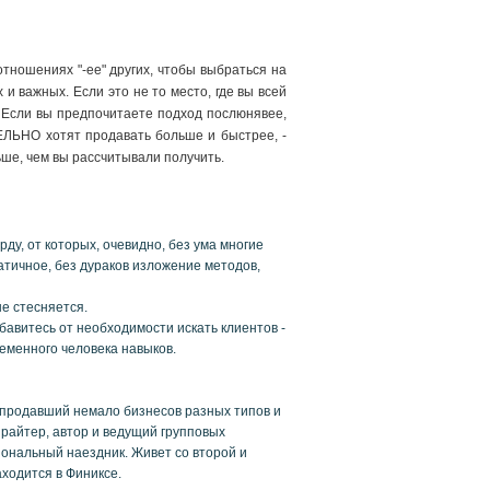
отношениях "-ее" других, чтобы выбраться на
и важных. Если это не то место, где вы всей
". Если вы предпочитаете подход послюнявее,
ЕЛЬНО хотят продавать больше и быстрее, -
льше, чем вы рассчитывали получить.
ду, от которых, очевидно, без ума многие
атичное, без дураков изложение методов,
не стесняется.
збавитесь от необходимости искать клиентов -
ременного человека навыков.
и продавший немало бизнесов разных типов и
райтер, автор и ведущий групповых
ональный наездник. Живет со второй и
аходится в Финиксе.