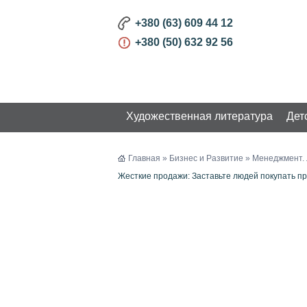
+380 (63) 609 44 12
+380 (50) 632 92 56
Художественная литература
Дет
КАТАЛОГ
Главная
»
Бизнес и Развитие
»
Менеджмент. 
Жесткие продажи: Заставьте людей покупать п
Художественная литература
Детская литература
Бизнес и Развитие
Маркетинг. Реклама
Менеджмент. Лидерство.
Бизнес
Экономика. Финансы
Биография