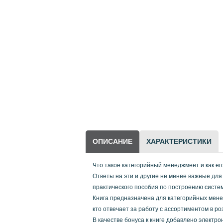
Научно-популярная
литература
Другие товары
LEGO
ОПИСАНИЕ
ХАРАКТЕРИСТИКИ
Что такое категорийный менеджмент и как е
Ответы на эти и другие не менее важные дл
практического пособия по построению систе
Книга предназначена для категорийных менед
кто отвечает за работу с ассортиментом в р
В качестве бонуса к книге добавлено элект