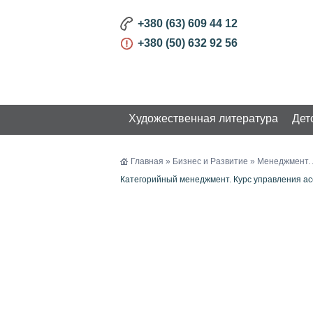
+380 (63) 609 44 12
+380 (50) 632 92 56
Художественная литература
Дет
КАТАЛОГ
Главная
»
Бизнес и Развитие
»
Менеджмент. 
Категорийный менеджмент. Курс управления ас
Художественная литература
Детская литература
Бизнес и Развитие
Маркетинг. Реклама
Менеджмент. Лидерство.
Бизнес
Экономика. Финансы
Биография