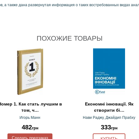
, а также дана развернутая информация о таких востребованных видах анали
ПОХОЖИЕ ТОВАРЫ
Номер 1. Как стать лучшим в
Економні інновації. Як
том, ч…
створити бі…
Игорь Манн
Нави Раджу, Джайдип Прабху
482
333
грн
грн
Сделать предзаказ
КУПИТЬ