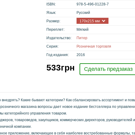
ISBN:
978-5-496-01228-7
Язык:
Русский
Размер:
170х215 мм
Переплет:
Мягкий
Издательство:
Питер
Серия:
Розничная торговля
Год издания:
2016
533
грн
Сделать предзаказ
го внедрять? Какие бывают категории? Как сбалансировать ассортимент и по
я розничного магазина вопросы дает новое издание бестселлера по управлен
мы категорийного управления товаром.
жеров, товароведов, закупщиков, коммерческих директоров, руководителей 
озничной компании.
ронное приложение, включающее в себя наиболее востребованные формулы, т