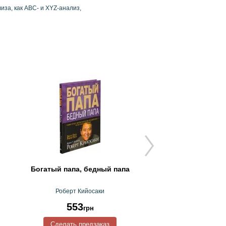
за, как АВC- и XYZ-анализ,
Богатый папа, бедный папа
Деловой
бестселлер.Черчи
…
Роберт Кийосаки
Дмитрий Медве
553
348
грн
грн
Сделать предзаказ
Сделать предз