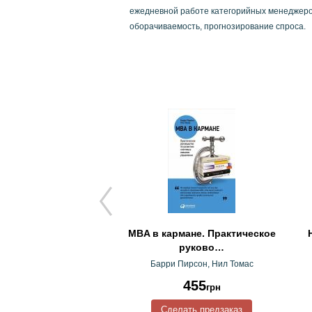
ежедневной работе категорийных менеджеров
оборачиваемость, прогнозирование спроса.
 який продав свій
MBA в кармане. Практическое
"Феррарі"
руково…
Робин Шарма
Барри Пирсон, Нил Томас
95
455
грн
грн
лать предзаказ
Сделать предзаказ