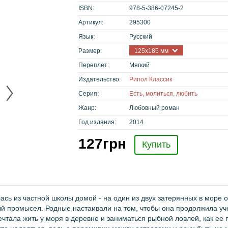
ISBN:
978-5-386-07245-2
Артикул:
295300
Язык:
Русский
Размер:
125х185 мм
Переплет:
Мягкий
Издательство:
Рипол Классик
Серия:
Есть, молиться, любить
Жанр:
Любовный роман
Год издания:
2014
127
грн
Купить
сь из частной школы домой - на один из двух затерянных в море о
й промысел. Родные настаивали на том, чтобы она продолжила уч
чтала жить у моря в деревне и заниматься рыбной ловлей, как ее 