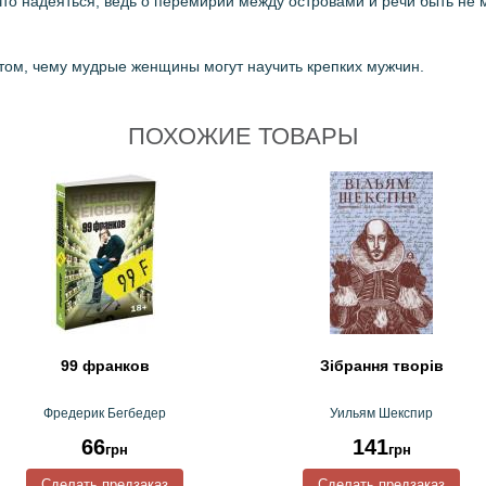
что надеяться, ведь о перемирии между островами и речи быть не м
том, чему мудрые женщины могут научить крепких мужчин.
ПОХОЖИЕ ТОВАРЫ
99 франков
Зібрання творів
Фредерик Бегбедер
Уильям Шекспир
66
141
грн
грн
Сделать предзаказ
Сделать предзаказ