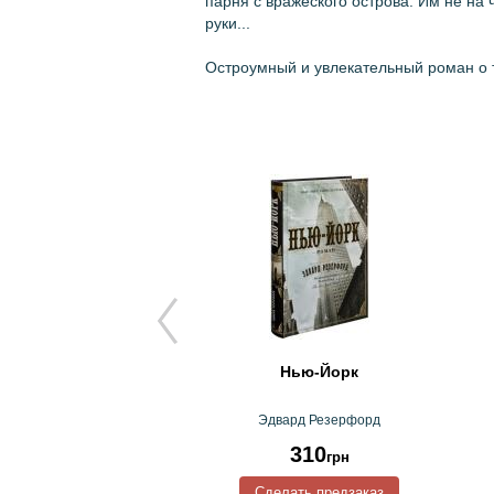
парня с вражеского острова. Им не на 
руки...
Остроумный и увлекательный роман о 
 из Пятого округа
Нью-Йорк
еннеди Дуглас
Эдвард Резерфорд
49
310
грн
грн
Сделать предзаказ