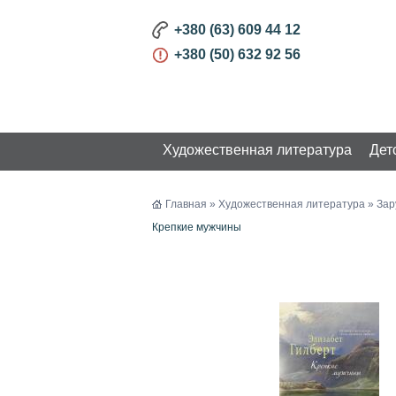
+380 (63) 609 44 12
+380 (50) 632 92 56
Художественная литература
Дет
КАТАЛОГ
Главная
»
Художественная литература
»
Зар
Крепкие мужчины
Художественная литература
Украинская литература
Русская литература
Зарубежная литература
Книги на иностранных языках
Хиты продаж
Детская литература
Бизнес и Развитие