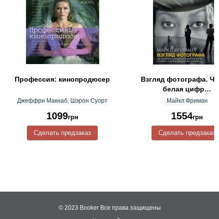
Профессия: кинопродюсер
Взгляд фотографа. Че
белая цифр…
Джеффри Макнаб, Шэрон Суорт
Майкл Фриман
1099
1554
грн
грн
Сделать предзаказ
Сделать предзаказ
© 2023 Booker
Все права защищены