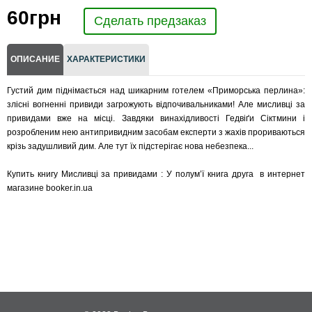
60
грн
Сделать предзаказ
ОПИСАНИЕ
ХАРАКТЕРИСТИКИ
Густий дим піднімається над шикарним готелем «Приморська перлина»:
злісні вогненні привиди загрожують відпочивальниками! Але мисливці за
привидами вже на місці. Завдяки винахідливості Гедвіґи Сіктмини і
розробленим нею антипривидним засобам експерти з жахів прориваються
крізь задушливий дим. Але тут їх підстерігає нова небезпека...
Купить книгу Мисливці за привидами : У полум’ї книга друга в интернет
магазине booker.in.ua