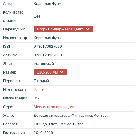
Автор:
Корнелия Функе
Количество
144
страниц:
Переводчик:
Игорь Бондарь-Терещенко
Иллюстратор:
Корнелия Функе
ISBN:
9786170927699
Артикул:
9786170927699
Язык:
Украинский
Размер:
130х205 мм
Переплет:
Твердый
Издательство:
Ранок
Иллюстрации:
ч/б
Серия:
Мисливці за привидами
Жанр:
Детская литература, Фантастика, Фэнтези
Возраст:
От 6 до 8 лет, От 9 до 12 лет
Год издания:
2016, 2016