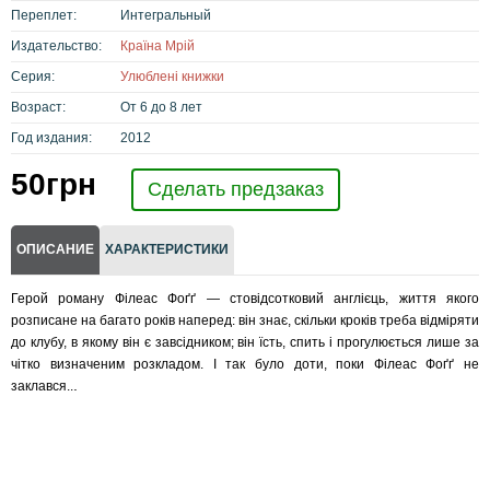
Переплет:
Интегральный
Издательство:
Країна Мрій
Серия:
Улюблені книжки
Возраст:
От 6 до 8 лет
Год издания:
2012
50
грн
Сделать предзаказ
ОПИСАНИЕ
ХАРАКТЕРИСТИКИ
Герой роману Філеас Фоґґ — стовідсотковий англієць, життя якого
розписане на багато років наперед: він знає, скільки кроків треба відміряти
до клубу, в якому він є завсідником; він їсть, спить і прогулюється лише за
чітко визначеним розкладом. І так було доти, поки Філеас Фоґґ не
.
заклався..