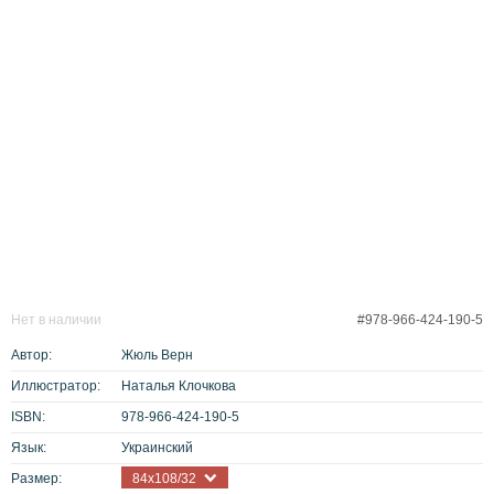
Нет в наличии
#978-966-424-190-5
Автор:
Жюль Верн
Иллюстратор:
Наталья Клочкова
ISBN:
978-966-424-190-5
Язык:
Украинский
Размер:
84х108/32