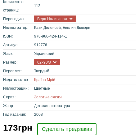
Количество
112
страниц:
Переводчик:
Вера Наливаная
Иллюстратор:
Кати Деленсей, Евелин Дюверн
ISBN:
978-966-424-114-1
Артикул:
912776
Язык:
Украинский
Размер:
62х90/8
Переплет:
Твердый
Издательство:
Країна Мрій
Иллюстрации:
Цветные
Серия:
Золотые сказки
Жанр:
Детская литература
Год издания:
2008
173
грн
Сделать предзаказ