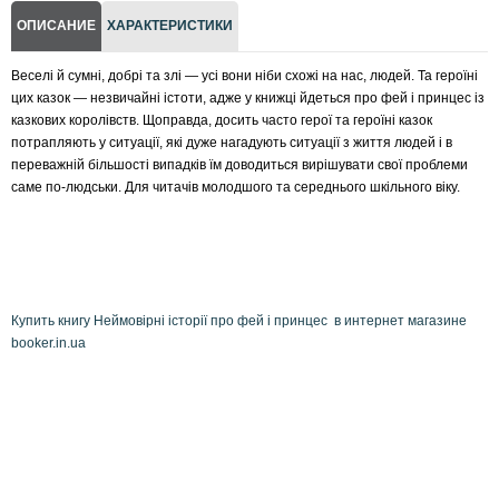
ОПИСАНИЕ
ХАРАКТЕРИСТИКИ
Веселі й сумні, добрі та злі — усі вони ніби схожі на нас, людей. Та героїні
цих казок — незвичайні істоти, адже у книжці йдеться про фей і принцес із
казкових королівств. Щоправда, досить часто герої та героїні казок
потрапляють у ситуації, які дуже нагадують ситуації з життя людей і в
переважній більшості випадків їм доводиться вирішувати свої проблеми
саме по-людськи. Для читачів молодшого та середнього шкільного віку.
Купить книгу Неймовірні історії про фей і принцес в интернет магазине
booker.in.ua