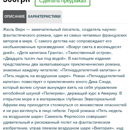
Сделать предзаказ
ОПИСАНИЕ
ХАРАКТЕРИСТИКИ
Жюль Верн — замечательный писатель, создатель научно-
фантастического романа, один из самых читаемых французских
авторов в мире. С самого детства нас сопровождают его
необыкновенные произведения: «Вокруг света в восемьдесят
дней», «Дети капитана Гранта», «Таинственный остров»,
«Двадцать тысяч лье под водой». В настоящем издании
представлены два захватывающих приключенческих романа,
знакомых каждому читателю: «Пятнадцатилетний капитан» и
«Пять недель на воздушном шаре». Роман «Пятнадцатилетний
капитан» повествует о приключениях юного Дика Сэнда,
который волею случая вынужден взять на себя управление
китобойной шхуной «Пилигрим», держащей курс в Америку. В
открытом море и в материковых глубинах Экваториальной
Африки ему приходится столкнуться со множеством опасностей
и не раз взглянуть в лицо гибели. Герой романа «Пять недель
на воздушном шаре» Самюель Фергюссон совершает
удивительный и рискованный полет на фантастическом
изобретении, управ ляемом воздушном шаре «Виктория», над