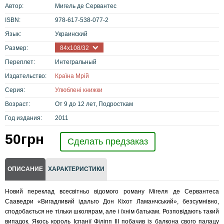
Автор:
Мигель де Сервантес
ISBN:
978-617-538-077-2
Язык:
Украинский
Размер:
84х108/32
Переплет:
Интегральный
Издательство:
Країна Мрій
Серия:
Улюблені книжки
Возраст:
От 9 до 12 лет, Подросткам
Год издания:
2011
50
грн
Сделать предзаказ
ОПИСАНИЕ
ХАРАКТЕРИСТИКИ
Новий переклад всесвітньо відомого роману Мігеля де Сервантеса
Сааведри «Вигадливий ідальго Дон Кіхот Ламанчський», безсумнівно,
сподобається не тільки школярам, але і їхнім батькам. Розповідають такий
випадок. Якось король Іспанії Філіпп III побачив із балкона свого палацу