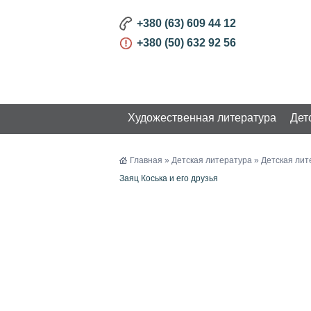
+380 (63) 609 44 12
+380 (50) 632 92 56
Художественная литература
Дет
КАТАЛОГ
Главная
»
Детская литература
»
Детская лит
Заяц Коська и его друзья
Художественная литература
Детская литература
Детская литература на
украинском языке
Детская литература на
русском языке
Книги на иностранных языках
Творчество. Развитие
Бизнес и Развитие