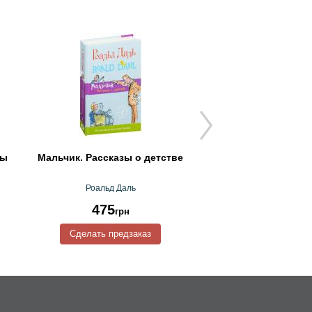
ды
Мальчик. Рассказы о детстве
Приключения Незна
друзей
Роальд Даль
Николай Нос
475
171
грн
грн
Сделать предзаказ
Сделать предз