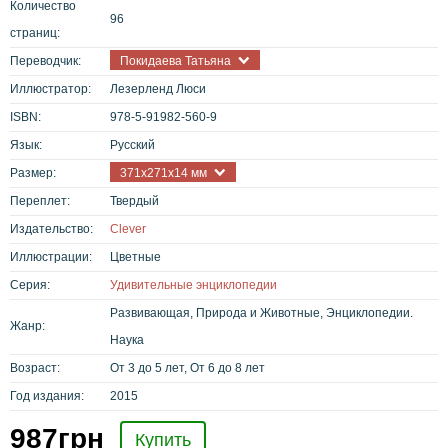
Количество
96
страниц:
Переводчик:
Покидаева Татьяна
Иллюстратор:
Лезерленд Люси
ISBN:
978-5-91982-560-9
Язык:
Русский
Размер:
371x271x14 мм
Переплет:
Твердый
Издательство:
Clever
Иллюстрации:
Цветные
Серия:
Удивительные энциклопедии
Развивающая, Природа и Животные, Энциклопедии.
Жанр:
Наука
Возраст:
От 3 до 5 лет, От 6 до 8 лет
Год издания:
2015
987
грн
Купить