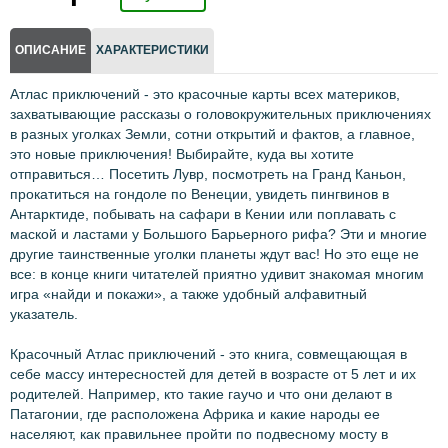
ОПИСАНИЕ
ХАРАКТЕРИСТИКИ
Атлас приключений - это красочные карты всех материков,
захватывающие рассказы о головокружительных приключениях
в разных уголках Земли, сотни открытий и фактов, а главное,
это новые приключения! Выбирайте, куда вы хотите
отправиться… Посетить Лувр, посмотреть на Гранд Каньон,
прокатиться на гондоле по Венеции, увидеть пингвинов в
Антарктиде, побывать на сафари в Кении или поплавать с
маской и ластами у Большого Барьерного рифа? Эти и многие
другие таинственные уголки планеты ждут вас! Но это еще не
все: в конце книги читателей приятно удивит знакомая многим
игра «найди и покажи», а также удобный алфавитный
указатель.
Красочный Атлас приключений - это книга, совмещающая в
себе массу интересностей для детей в возрасте от 5 лет и их
родителей. Например, кто такие гаучо и что они делают в
Патагонии, где расположена Африка и какие народы ее
населяют, как правильнее пройти по подвесному мосту в