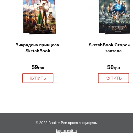
Викрадена принцеса.
SketchBook Сторож
SketchBook
застава
59
50
грн
грн
КУПИТЬ
КУПИТЬ
© 2023 Booker
Все права защищены
Карта сайта