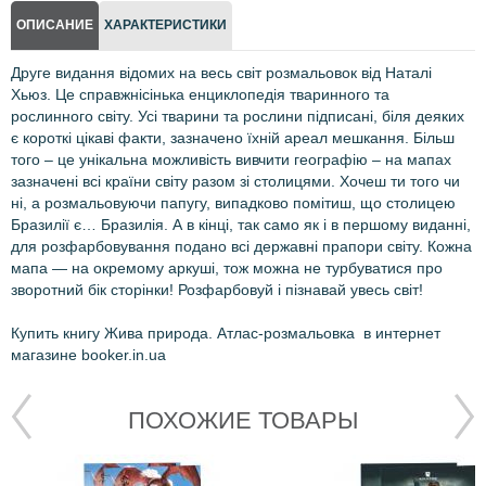
ОПИСАНИЕ
ХАРАКТЕРИСТИКИ
Друге видання відомих на весь світ розмальовок від Наталі
Хьюз. Це справжнісінька енциклопедія тваринного та
рослинного світу. Усі тварини та рослини підписані, біля деяких
є короткі цікаві факти, зазначено їхній ареал мешкання. Більш
того – це унікальна можливість вивчити географію – на мапах
зазначені всі країни світу разом зі столицями. Хочеш ти того чи
ні, а розмальовуючи папугу, випадково помітиш, що столицею
Бразилії є… Бразилія. А в кінці, так само як і в першому виданні,
для розфарбовування подано всі державні прапори світу. Кожна
мапа — на окремому аркуші, тож можна не турбуватися про
зворотний бік сторінки! Розфарбовуй і пізнавай увесь світ!
Купить книгу Жива природа. Атлас-розмальовка в интернет
магазине booker.in.ua
ПОХОЖИЕ ТОВАРЫ