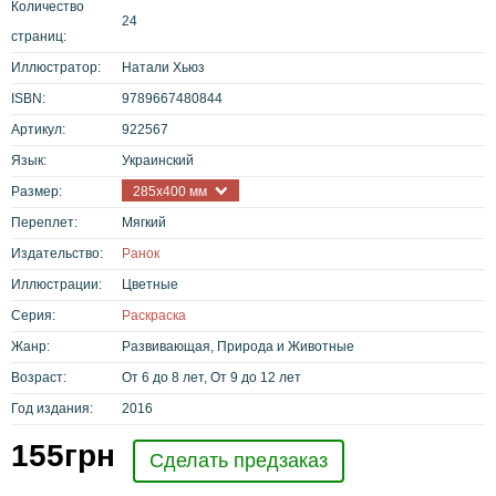
Количество
24
страниц:
Иллюстратор:
Натали Хьюз
ISBN:
9789667480844
Артикул:
922567
Язык:
Украинский
Размер:
285х400 мм
Переплет:
Мягкий
Издательство:
Ранок
Иллюстрации:
Цветные
Серия:
Раскраска
Жанр:
Развивающая, Природа и Животные
Возраст:
От 6 до 8 лет, От 9 до 12 лет
Год издания:
2016
155
грн
Сделать предзаказ