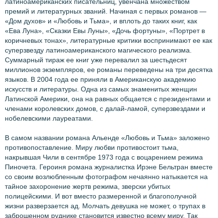
латиноамериканских писательниц, увенчана множеством
премий и литературных званий. Начиная с первых романов —
«Дом духов» и «Любовь и Тьма», и вплоть до таких книг, как
«Ева Луна», «Сказки Евы Луны», «Дочь фортуны», «Портрет в
коричневых тонах», литературные критики воспринимают ее как
суперзвезду латиноамериканского магического реализма.
Суммарный тираж ее книг уже перевалил за шестьдесят
миллионов экземпляров, ее романы переведены на три десятка
языков. В 2004 года ее приняли в Американскую академию
искусств и литературы. Одна из самых знаменитых женщин
Латинской Америки, она на равных общается с президентами и
членами королевских домов, с далай-ламой, суперзвездами и
нобелевскими лауреатами.
В самом названии романа Альенде «Любовь и Тьма» заложено
противопоставление. Миру любви противостоит тьма,
накрывшая Чили в сентябре 1973 года с воцарением режима
Пиночета. Героиня романа журналистка Ирэне Бельтран вместе
со своим возлюбленным фотографом нечаянно натыкается на
тайное захоронение жертв режима, зверски убитых
полицейскими. И вот вместо размеренной и благополучной
жизни разверзается ад. Молчать девушка не может, о трупах в
заброшенном руднике становится известно всему миру. Так