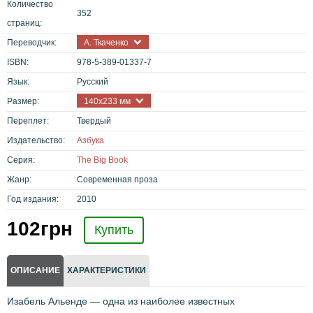
Количество
352
страниц:
Переводчик:
А. Ткаченко
ISBN:
978-5-389-01337-7
Язык:
Русский
Размер:
140x233 мм
Переплет:
Твердый
Издательство:
Азбука
Серия:
The Big Book
Жанр:
Современная проза
Год издания:
2010
102
грн
Купить
ОПИСАНИЕ
ХАРАКТЕРИСТИКИ
Изабель Альенде — одна из наиболее известных