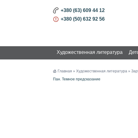
+380 (63) 609 44 12
+380 (50) 632 92 56
Художественная литература
Дет
КАТАЛОГ
Главная
»
Художественная литература
»
Зар
Пан. Темное предсказание
Художественная литература
Украинская литература
Русская литература
Зарубежная литература
Книги на иностранных языках
Хиты продаж
Детская литература
Бизнес и Развитие