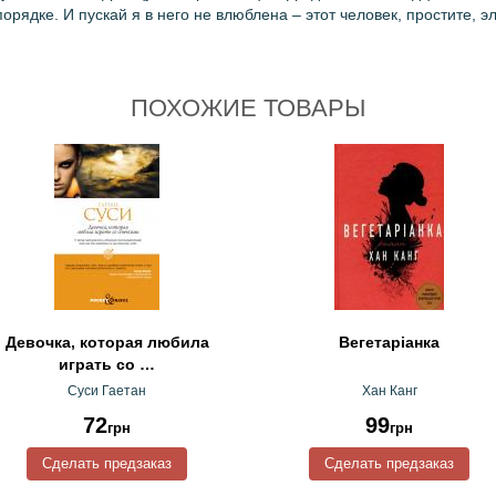
 порядке. И пускай я в него не влюблена – этот человек, простите, 
ПОХОЖИЕ ТОВАРЫ
Девочка, которая любила
Вегетаріанка
играть со …
Суси Гаетан
Хан Канг
72
99
грн
грн
Сделать предзаказ
Сделать предзаказ