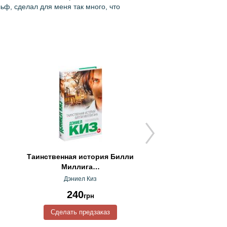
эльф, сделал для меня так много, что
Таинственная история Билли
Мосты округа М
Миллига…
Дэниел Киз
Роберт Джеймс У
240
275
грн
грн
Сделать предзаказ
Сделать предз