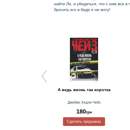
найти Ли, и убедиться, что с ним все в
бросить его в беде я не могу!
пкие мужчины
А ведь жизнь так коротка
изабет Гилберт
Джеймс Хедли Чейз
127
180
грн
грн
Сделать предзаказ
КУПИТЬ