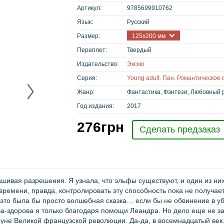
Артикул:
9785699910762
Язык:
Русский
Размер:
125x200 мм
Переплет:
Твердый
Издательство:
Эксмо
Серия:
Young adult. Пан. Романтическое
Жанр:
Фантастика, Фэнтези, Любовный 
Год издания:
2017
276
грн
Сделать предзаказ
ашивая разрешения. Я узнала, что эльфы существуют, и один из ни
ремени, правда, контролировать эту способность пока не получает
 это была бы просто волшебная сказка… если бы не обвинение в 
ива-здорова я только благодаря помощи Леандра. Но дело еще не з
нуне Великой французской революции. Да-да, в восемнадцатый век. 