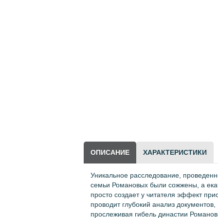
Периодические издания
Рукоделие, творчество
Библиотека Маргариты
Сичкарь
Другие товары
LEGO
ОПИСАНИЕ
ХАРАКТЕРИСТИКИ
Уникальное расследование, проведенно
семьи Романовых были сожжены, а ека
просто создает у читателя эффект при
проводит глубокий анализ документов,
прослеживая гибель династии Романов