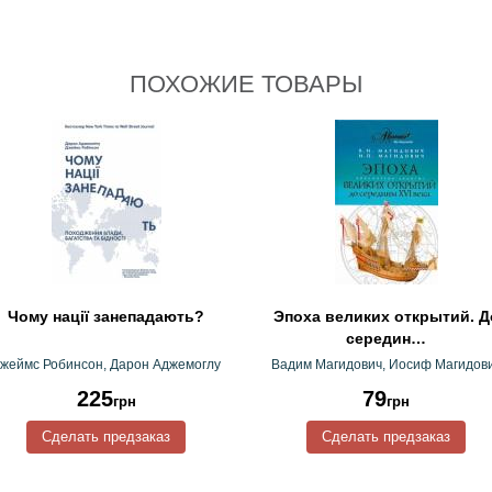
ПОХОЖИЕ ТОВАРЫ
Чому нації занепадають?
Эпоха великих открытий. Д
середин…
жеймс Робинсон, Дарон Аджемоглу
Вадим Магидович, Иосиф Магидов
225
79
грн
грн
Сделать предзаказ
Сделать предзаказ