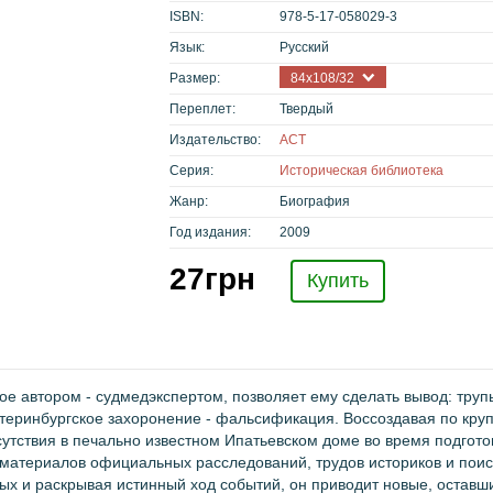
ISBN:
978-5-17-058029-3
Язык:
Русский
Размер:
84х108/32
Переплет:
Твердый
Издательство:
АСТ
Серия:
Историческая библиотека
Жанр:
Биография
Год издания:
2009
27
грн
Купить
е автором - судмедэкспертом, позволяет ему сделать вывод: труп
теринбургское захоронение - фальсификация. Воссоздавая по кру
сутствия в печально известном Ипатьевском доме во время подгото
 материалов официальных расследований, трудов историков и поиск
ых и раскрывая истинный ход событий, он приводит новые, остав