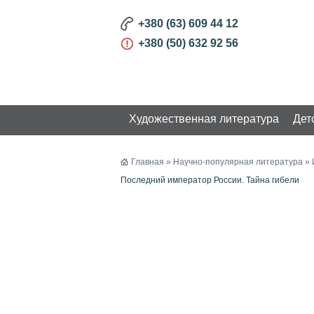
+380 (63) 609 44 12
+380 (50) 632 92 56
Художественная литература
Дет
КАТАЛОГ
Главная
»
Научно-популярная литература
»
Последний император России. Тайна гибели
Художественная литература
Детская литература
Бизнес и Развитие
Научно-популярная
литература
Психология. Философия
История. Религия
Познавательная литература