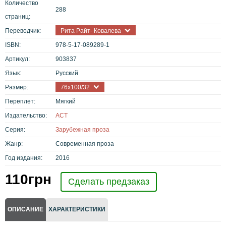
Количество
288
страниц:
Переводчик:
Рита Райт- Ковалева
ISBN:
978-5-17-089289-1
Артикул:
903837
Язык:
Русский
Размер:
76x100/32
Переплет:
Мягкий
Издательство:
АСТ
Серия:
Зарубежная проза
Жанр:
Современная проза
Год издания:
2016
110
грн
Сделать предзаказ
ОПИСАНИЕ
ХАРАКТЕРИСТИКИ