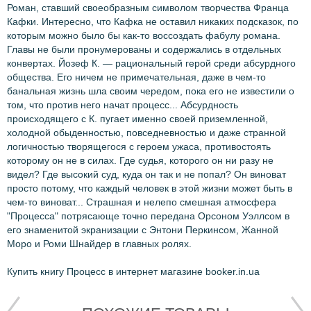
Роман, ставший своеобразным символом творчества Франца
Кафки. Интересно, что Кафка не оставил никаких подсказок, по
которым можно было бы как-то воссоздать фабулу романа.
Главы не были пронумерованы и содержались в отдельных
конвертах. Йозеф К. — рациональный герой среди абсурдного
общества. Его ничем не примечательная, даже в чем-то
банальная жизнь шла своим чередом, пока его не известили о
том, что против него начат процесс... Абсурдность
происходящего с К. пугает именно своей приземленной,
холодной обыденностью, повседневностью и даже странной
логичностью творящегося с героем ужаса, противостоять
которому он не в силах. Где судья, которого он ни разу не
видел? Где высокий суд, куда он так и не попал? Он виноват
просто потому, что каждый человек в этой жизни может быть в
чем-то виноват... Страшная и нелепо смешная атмосфера
"Процесса" потрясающе точно передана Орсоном Уэллсом в
его знаменитой экранизации с Энтони Перкинсом, Жанной
Моро и Роми Шнайдер в главных ролях.
Купить книгу Процесс в интернет магазине booker.in.ua