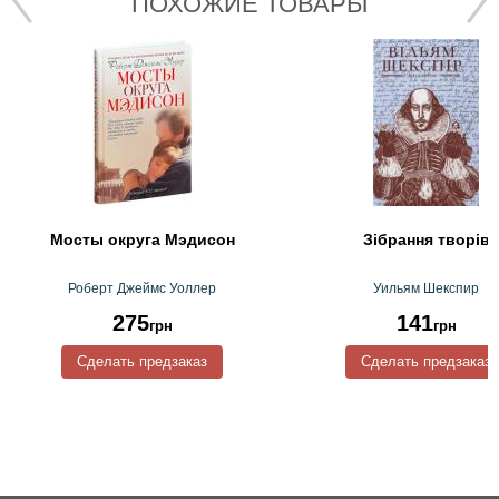
ПОХОЖИЕ ТОВАРЫ
Мосты округа Мэдисон
Зібрання творів
Роберт Джеймс Уоллер
Уильям Шекспир
275
141
грн
грн
Сделать предзаказ
Сделать предзаказ