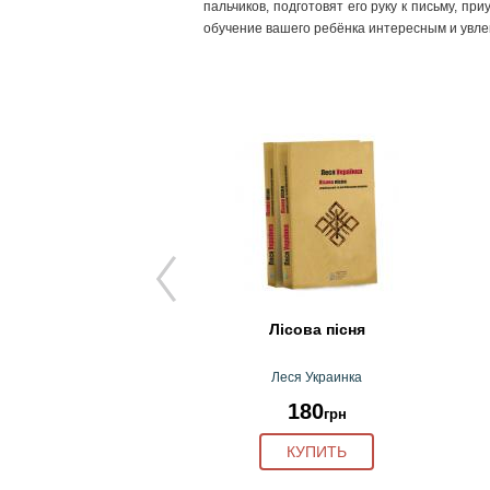
пальчиков, подготовят его руку к письму, п
обучение вашего ребёнка интересным и увл
сова пісня.Переказ
Лісова пісня
для діт…
еся Украинка
Леся Украинка
220
180
грн
грн
КУПИТЬ
КУПИТЬ