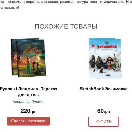
риучат правильно держать карандаш, разовьют аккуратность и усидчивость.
екательным!
ПОХОЖИЕ ТОВАРЫ
Руслан і Людмила. Переказ
SketchBook Эскимоска
для діте…
Александр Пушкин
220
60
грн
грн
Сделать предзаказ
КУПИТЬ