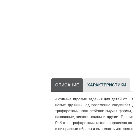
Научно-популярная
литература
Другие товары
LEGO
ОПИСАНИЕ
ХАРАКТЕРИСТИКИ
Активные игровые задания для детей от 3 
новые функции: одновременно соединяет 
трафаретами, ваш ребёнок выучит формы, 
наклонные, зигзаги, волны и другие. Проп
Работа с трафаретами также направлена на
в них разные образы и выполнять интересн