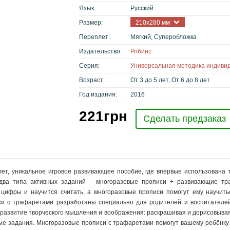
Язык:
Русский
Размер:
210x280 мм
Переплет:
Мягкий, Суперобложка
Издательство:
Робинс
Серия:
Универсальная методика индивид
Возраст:
От 3 до 5 лет, От 6 до 8 лет
Год издания:
2016
221
грн
Сделать предзаказ
лет, уникальное игровое развивающее пособие, где впервые использована т
два типа активных заданий – многоразовые прописи + развивающие т
цифры и научится считать, а многоразовые прописи помогут ему научить
иси с трафаретами разработаны специально для родителей и воспитателе
 развитие творческого мышления и воображения: раскрашивая и дорисовывая
ые задания. Многоразовые прописи с трафаретами помогут вашему ребёнку