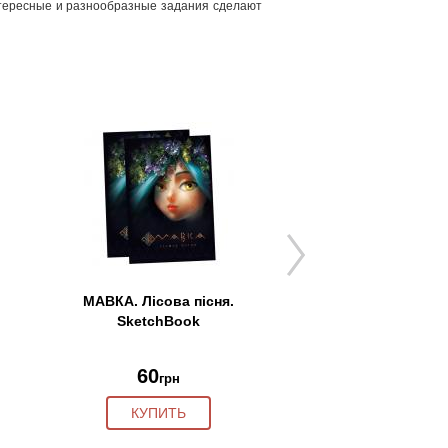
 Интересные и разнообразные задания сделают
МАВКА. Лісова пісня.
Руслан и Людмила.
SketchBook
для дет…
Александр Пуш
60
220
грн
грн
КУПИТЬ
КУПИТЬ