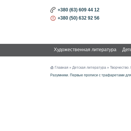
+380 (63) 609 44 12
+380 (50) 632 92 56
Художественная литература
Дет
КАТАЛОГ
Главная
»
Детская литература
»
Творчество.
Разумники. Первые прописи с трафаретами д
Художественная литература
Детская литература
Детская литература на
украинском языке
Детская литература на
русском языке
Книги на иностранных языках
Творчество. Развитие
Бизнес и Развитие