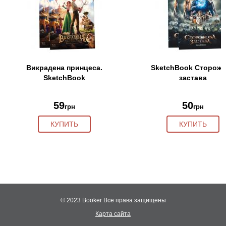
Викрадена принцеса.
SketchBook Сторож
SketchBook
застава
59
50
грн
грн
КУПИТЬ
КУПИТЬ
© 2023 Booker
Все права защищены
Карта сайта