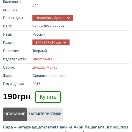
Количество
544
страниц:
Переводчик:
Нелюбова Ирина
ISBN:
978-5-389-07777-5
Язык:
Русский
Размер:
190x128x30 мм
Переплет:
Твердый
Издательство:
Иностранка
Серия:
Джоджо Мойес
Жанр:
Современная проза
Год издания:
2015
190
грн
Купить
ОПИСАНИЕ
ХАРАКТЕРИСТИКИ
Сара – четырнадцатилетняя внучка Анри Лашапаля, в прошлом