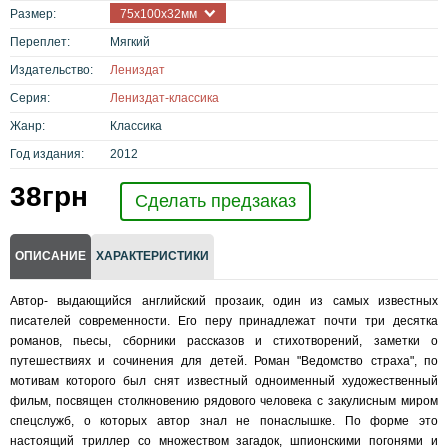
Размер:
75х100х32мм
Переплет:
Мягкий
Издательство:
Лениздат
Серия:
Лениздат-классика
Жанр:
Классика
Год издания:
2012
38
грн
Сделать предзаказ
ОПИСАНИЕ
ХАРАКТЕРИСТИКИ
Автор- выдающийся английский прозаик, один из самых известных
писателей современности. Его перу принадлежат почти три десятка
романов, пьесы, сборники рассказов и стихотворений, заметки о
путешествиях и сочинения для детей. Роман "Ведомство страха", по
мотивам которого был снят известный одноименный художественный
фильм, посвящен столкновению рядового человека с закулисным миром
спецслужб, о которых автор знал не понаслышке. По форме это
настоящий триллер со множеством загадок, шпионскими погонями и