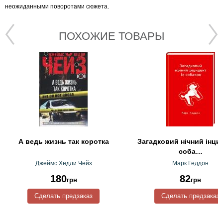
неожиданными поворотами сюжета.
ПОХОЖИЕ ТОВАРЫ
А ведь жизнь так коротка
Загадковий нiчний iнцид
соба…
Джеймс Хедли Чейз
Марк Геддон
180
82
грн
грн
Сделать предзаказ
Сделать предзаказ