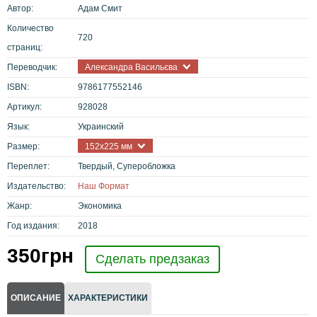
Автор:
Адам Смит
Количество
720
страниц:
Переводчик:
Александра Васильєва
ISBN:
9786177552146
Артикул:
928028
Язык:
Украинский
Размер:
152х225 мм
Переплет:
Твердый, Суперобложка
Издательство:
Наш Формат
Жанр:
Экономика
Год издания:
2018
350
грн
Сделать предзаказ
ОПИСАНИЕ
ХАРАКТЕРИСТИКИ