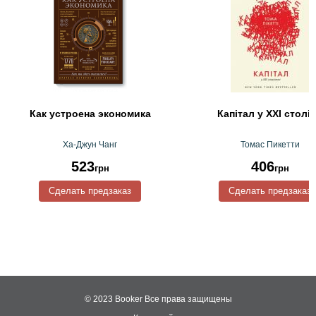
Как устроена экономика
Капітал у XXI століт
Ха-Джун Чанг
Томас Пикетти
523
406
грн
грн
Сделать предзаказ
Сделать предзаказ
© 2023 Booker
Все права защищены